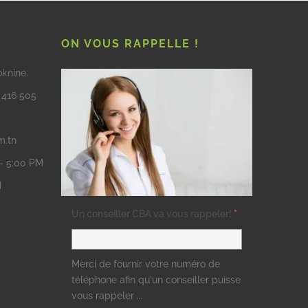
ON VOUS RAPPELLE !
oknine.
3 416 505
m.tn
 – 5:00 PM
M
Un conseiller CBA va vous rappeler!
*
Merci de fournir votre numéro de
téléphone afin qu'un conseiller puisse
vous rappeler ...