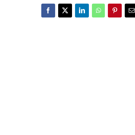
Facebook
X
LinkedIn
WhatsApp
Pinteres
E