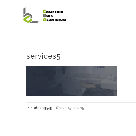
Passer
au
contenu
services5
Par
admin9549
|
février 15th, 2015