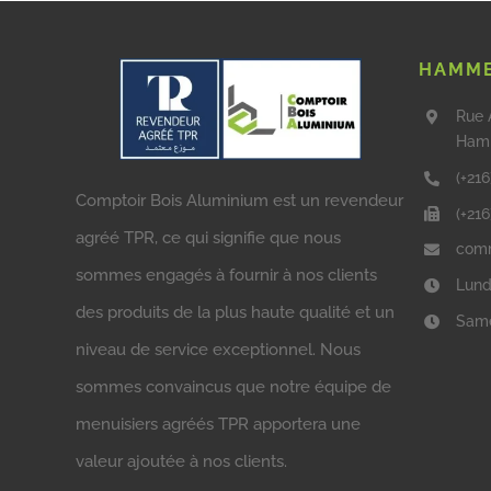
HAMME
Rue 
Ham
(+216
Comptoir Bois Aluminium est un revendeur
(+21
agréé TPR, ce qui signifie que nous
comm
sommes engagés à fournir à nos clients
Lund
des produits de la plus haute qualité et un
Same
niveau de service exceptionnel. Nous
sommes convaincus que notre équipe de
menuisiers agréés TPR apportera une
valeur ajoutée à nos clients.