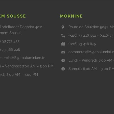
M SOUSSE
MOKNINE
Abdelkader Daghrira 4011,
Route de Soukrine 5051, M
mem Sousse.
(+216) 73 416 552
–
(+216) 7
) 98 775 455
(+216) 73 416 645
6) 73 366 998
commercialM@cbaluminiu
ercialHS@cbaluminium.tn
Lundi – Vendredi: 8:00 AM
i – Vendredi: 8:00 AM – 5:00 PM
Samedi: 8:00 AM – 3:00 P
di: 8:00 AM – 3:00 PM