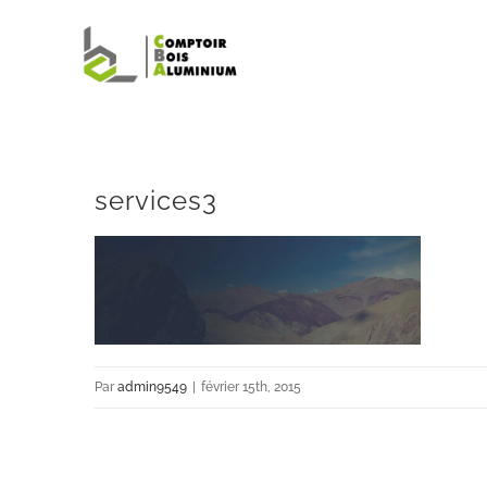
Passer
au
contenu
services3
Par
admin9549
|
février 15th, 2015