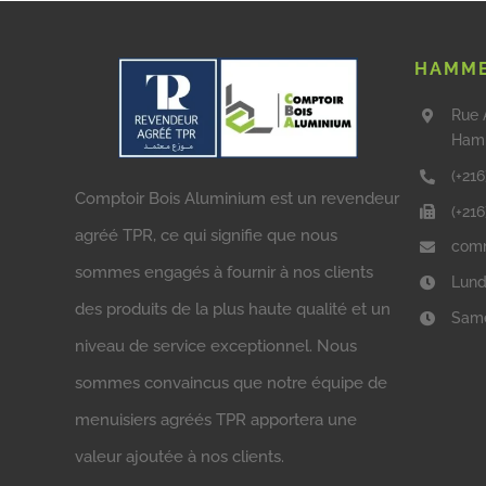
HAMME
Rue 
Ham
(+216
Comptoir Bois Aluminium est un revendeur
(+21
agréé TPR, ce qui signifie que nous
comm
sommes engagés à fournir à nos clients
Lund
des produits de la plus haute qualité et un
Same
niveau de service exceptionnel. Nous
sommes convaincus que notre équipe de
menuisiers agréés TPR apportera une
valeur ajoutée à nos clients.