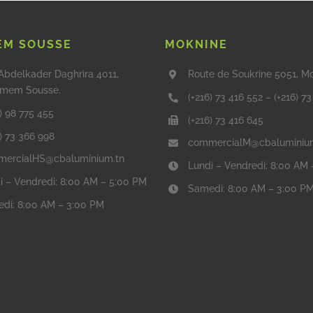
M SOUSSE
MOKNINE
Abdelkader Daghrira 4011,
Route de Soukrine 5051, M
mem Sousse.
(+216) 73 416 552
–
(+216) 7
) 98 775 455
(+216) 73 416 645
6) 73 366 998
commercialM@cbaluminiu
ercialHS@cbaluminium.tn
Lundi – Vendredi: 8:00 AM
i – Vendredi: 8:00 AM – 5:00 PM
Samedi: 8:00 AM – 3:00 P
di: 8:00 AM – 3:00 PM