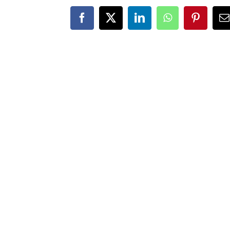
Facebook
X
LinkedIn
WhatsApp
Pinteres
E