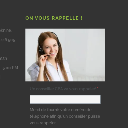
ON VOUS RAPPELLE !
oknine.
3 416 505
m.tn
 – 5:00 PM
M
Un conseiller CBA va vous rappeler!
*
Merci de fournir votre numéro de
téléphone afin qu'un conseiller puisse
vous rappeler ...