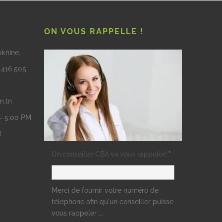
ON VOUS RAPPELLE !
oknine.
3 416 505
m.tn
 – 5:00 PM
M
Un conseiller CBA va vous rappeler!
*
Merci de fournir votre numéro de
téléphone afin qu'un conseiller puisse
vous rappeler ...