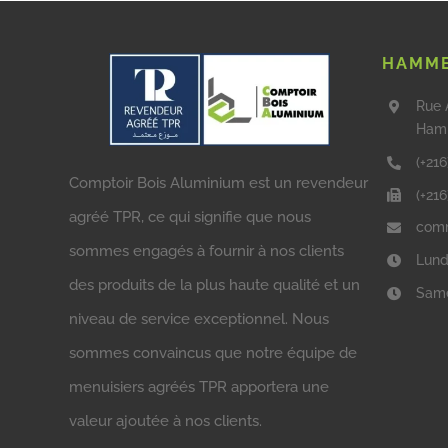
HAMME
Rue 
Ham
(+216
Comptoir Bois Aluminium est un revendeur
(+21
agréé TPR, ce qui signifie que nous
comm
sommes engagés à fournir à nos clients
Lund
des produits de la plus haute qualité et un
Same
niveau de service exceptionnel. Nous
sommes convaincus que notre équipe de
menuisiers agréés TPR apportera une
valeur ajoutée à nos clients.