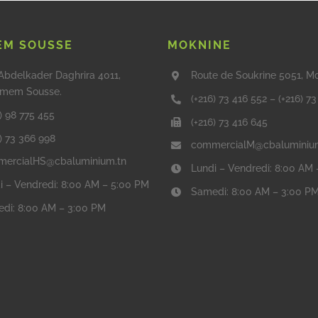
M SOUSSE
MOKNINE
Abdelkader Daghrira 4011,
Route de Soukrine 5051, M
mem Sousse.
(+216) 73 416 552
–
(+216) 7
) 98 775 455
(+216) 73 416 645
6) 73 366 998
commercialM@cbaluminiu
ercialHS@cbaluminium.tn
Lundi – Vendredi: 8:00 AM
i – Vendredi: 8:00 AM – 5:00 PM
Samedi: 8:00 AM – 3:00 P
di: 8:00 AM – 3:00 PM