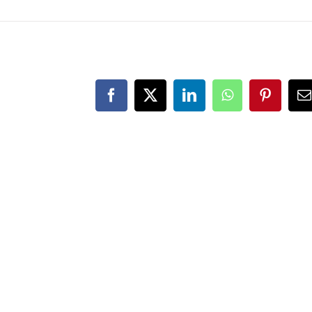
Facebook
X
LinkedIn
WhatsApp
Pinteres
E