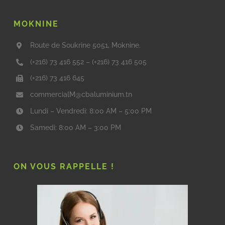
MOKNINE
Route de Soukrine 5051, Moknine.
(+216) 73 416 552
–
(+216) 73 416 505
(+216) 73 416 645
commercialM@cbaluminium.tn
Lundi – Vendredi: 8:00 AM – 5:00 PM
Samedi: 8:00 AM – 3:00 PM
ON VOUS RAPPELLE !