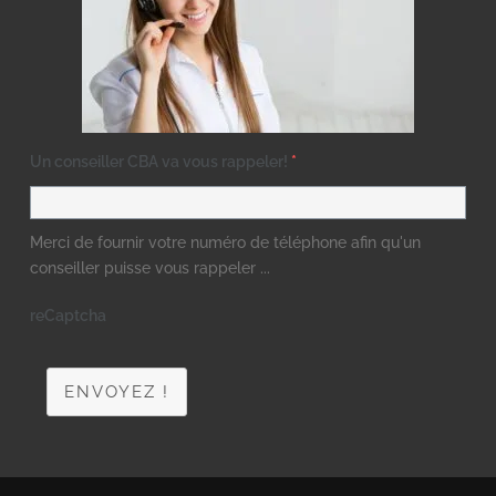
Un conseiller CBA va vous rappeler!
*
Merci de fournir votre numéro de téléphone afin qu'un
conseiller puisse vous rappeler ...
reCaptcha
ENVOYEZ !