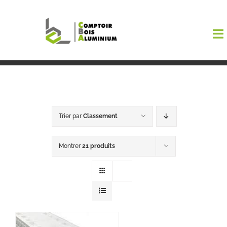
Passer
au
To
contenu
Na
Boutiqu
EL AMA
Trier par
Classement
Menuisi
Montrer
21 produits
Events
Blog
Contact