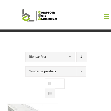
Passer
au
To
contenu
Na
Boutiqu
EL AMA
Trier par
Prix
Menuisi
Montrer
21 produits
Events
Blog
Contact