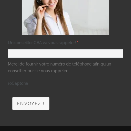
Un conseiller CBA va vous rappeler!
*
Merci de fournir votre numéro de téléphone afin qu'un
conseiller puisse vous rappeler ...
reCaptcha
ENVOYEZ !