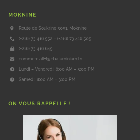
MOKNINE
Route de Soukrine 5051, Moknine.
(+216) 73 416 552
–
(+216) 73 416 505
(+216) 73 416 645
commercialM@cbaluminium.tn
Lundi – Vendredi: 8:00 AM – 5:00 PM
Samedi: 8:00 AM – 3:00 PM
ON VOUS RAPPELLE !