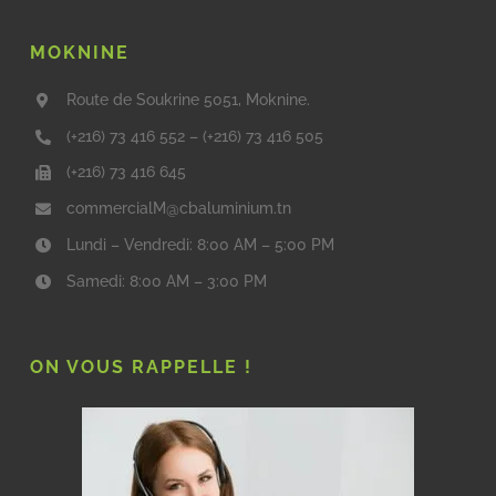
MOKNINE
Route de Soukrine 5051, Moknine.
(+216) 73 416 552
–
(+216) 73 416 505
(+216) 73 416 645
commercialM@cbaluminium.tn
Lundi – Vendredi: 8:00 AM – 5:00 PM
Samedi: 8:00 AM – 3:00 PM
ON VOUS RAPPELLE !