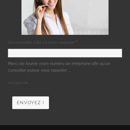
Un conseiller CBA va vous rappeler!
*
Merci de fournir votre numéro de téléphone afin qu'un
conseiller puisse vous rappeler ...
reCaptcha
ENVOYEZ !