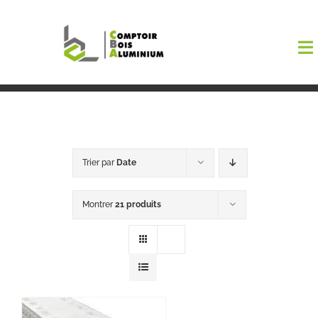
Passer
au
To
contenu
Na
Boutiqu
EL AMA
Trier par
Date
Menuisi
Montrer
21 produits
Events
Blog
Contact