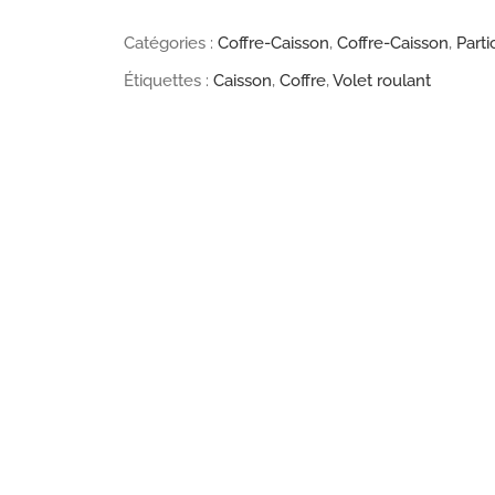
Coffre
Catégories :
Coffre-Caisson
,
Coffre-Caisson
,
Parti
ou
Étiquettes :
Caisson
,
Coffre
,
Volet roulant
caisson
pour
volet
roulant