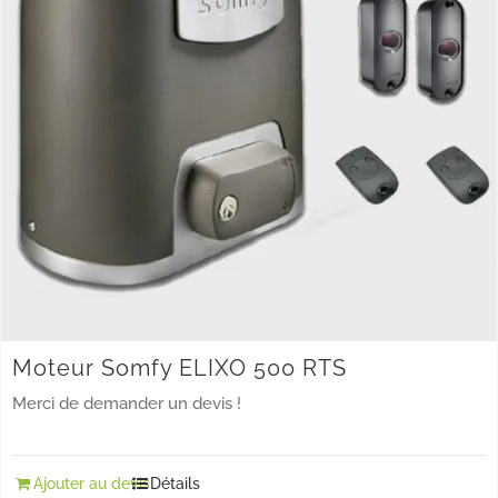
options
peuvent
être
choisies
sur
la
page
du
produit
Moteur Somfy ELIXO 500 RTS
Merci de demander un devis !
Ajouter au devis
Détails