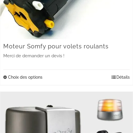
Moteur Somfy pour volets roulants
Merci de demander un devis !
Choix des options
Ce
Détails
produit
a
plusieurs
variations.
Les