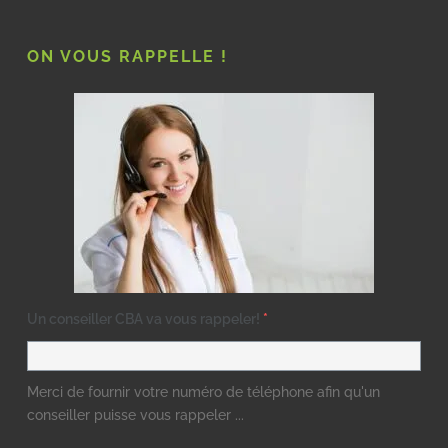
ON VOUS RAPPELLE !
Un conseiller CBA va vous rappeler!
*
Merci de fournir votre numéro de téléphone afin qu'un
conseiller puisse vous rappeler ...