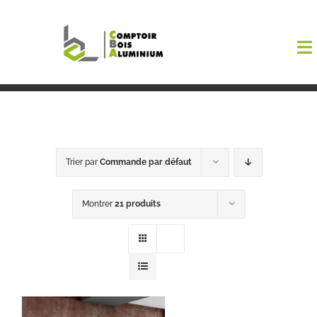
Passer
au
To
contenu
Na
Boutiqu
EL AMA
Trier par
Commande par défaut
Menuisi
Montrer
21 produits
Events
Blog
Contact