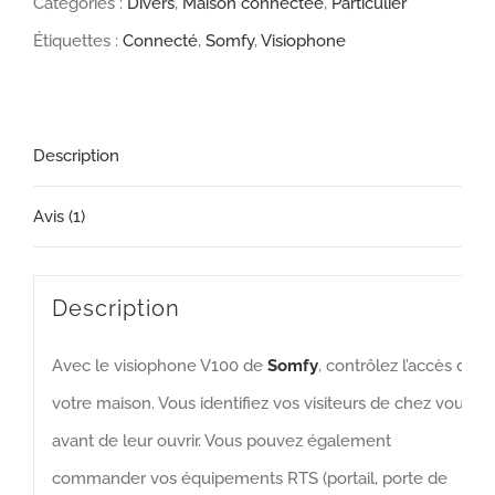
Catégories :
Divers
,
Maison connectée
,
Particulier
Somfy
Étiquettes :
Connecté
,
Somfy
,
Visiophone
Description
Avis (1)
Description
Avec le visiophone V100 de
Somfy
, contrôlez l’accès de
votre maison. Vous identifiez vos visiteurs de chez vous
avant de leur ouvrir. Vous pouvez également
commander vos équipements RTS (portail, porte de