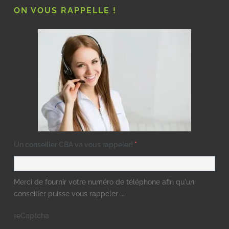
ON VOUS RAPPELLE !
Un conseiller CBA va vous rappeler!
*
Merci de fournir votre numéro de téléphone afin qu'un
conseiller puisse vous rappeler ...
reCaptcha