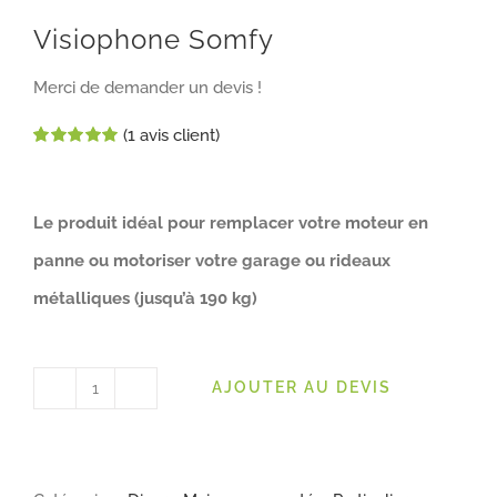
Visiophone Somfy
Merci de demander un devis !
(
1
avis client)
Noté
1
5.00
sur 5 basé sur
notation
client
Le produit idéal pour remplacer votre moteur en
panne ou motoriser votre garage ou rideaux
métalliques (jusqu’à 190 kg)
AJOUTER AU DEVIS
quantité
de
Visiophone