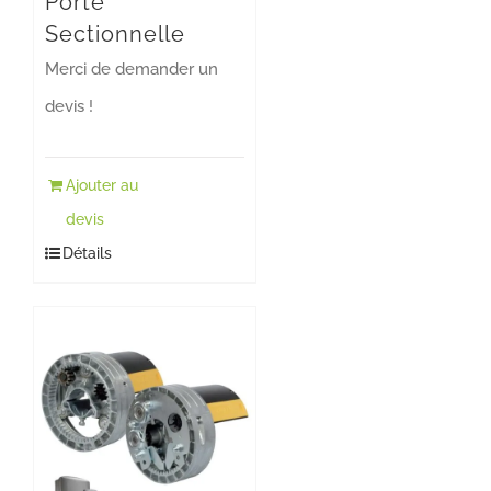
Porte
choisies
Sectionnelle
sur
Merci de demander un
la
devis !
page
du
Ajouter au
produit
devis
Détails