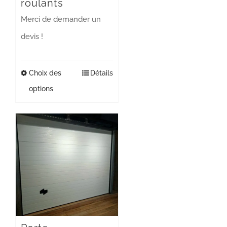
roulants
Merci de demander un
devis !
Choix des
Ce
Détails
options
produit
a
plusieurs
variations.
Les
options
peuvent
être