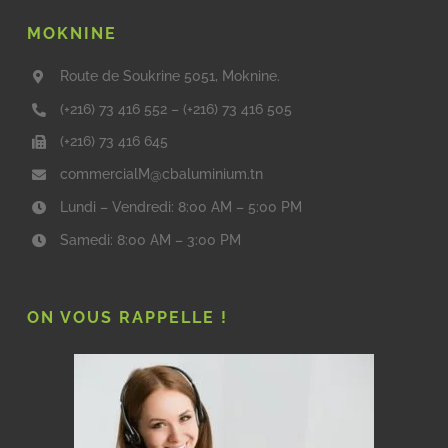
MOKNINE
Route de Soukrine 5051, Moknine.
(+216) 73 416 552
–
(+216) 73 416 505
(+216) 73 416 645
commercialM@cbaluminium.tn
Lundi – Vendredi: 8:00 AM – 5:00 PM
Samedi: 8:00 AM – 3:00 PM
ON VOUS RAPPELLE !