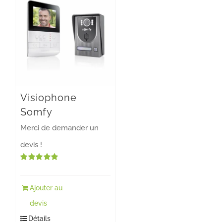
variations.
Les
options
peuvent
être
Visiophone
choisies
Somfy
sur
Merci de demander un
la
devis !
page
du
Note
5.00
sur 5
produit
Ajouter au
devis
Détails