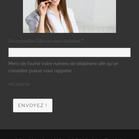
Un conseiller CBA va vous rappeler!
*
Merci de fournir votre numéro de téléphone afin qu'un
conseiller puisse vous rappeler ...
reCaptcha
ENVOYEZ !