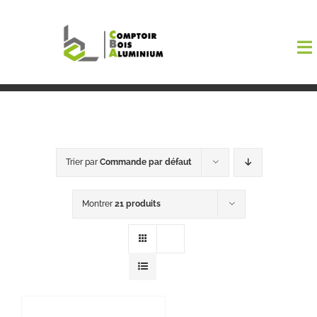
Passer
au
To
contenu
Na
Boutiqu
EL AMA
Trier par
Commande par défaut
Menuisi
Montrer
21 produits
Events
Blog
Contact