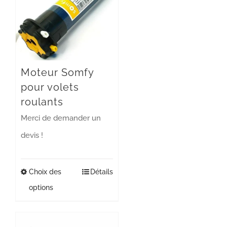
Moteur Somfy
pour volets
roulants
Merci de demander un
devis !
Choix des
Ce
Détails
options
produit
a
plusieurs