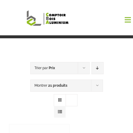
Passer
au
To
contenu
Na
Boutiqu
EL AMA
Trier par
Prix
Menuisi
Montrer
21 produits
Events
Blog
Contact