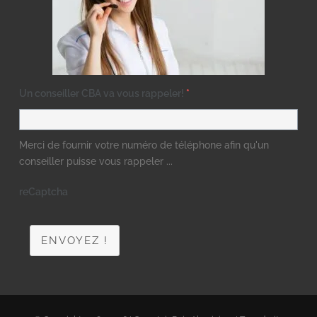
Un conseiller CBA va vous rappeler!
*
Merci de fournir votre numéro de téléphone afin qu'un
conseiller puisse vous rappeler ...
reCaptcha
ENVOYEZ !