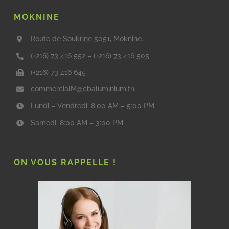
MOKNINE
Route de Soukrine 5051, Moknine.
(+216) 73 416 552
–
(+216) 73 416 505
(+216) 73 416 645
commercialM@cbaluminium.tn
Lundi – Vendredi: 8:00 AM – 5:00 PM
Samedi: 8:00 AM – 3:00 PM
ON VOUS RAPPELLE !