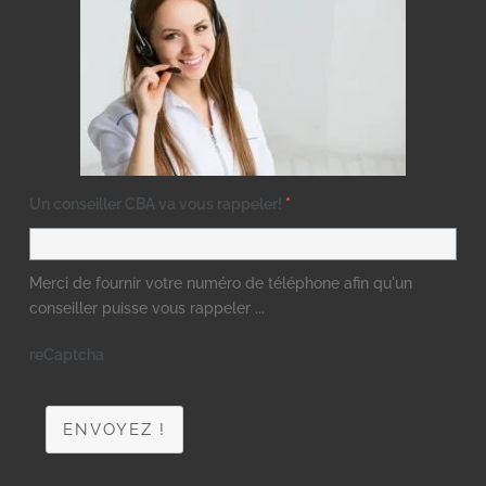
Un conseiller CBA va vous rappeler!
*
Merci de fournir votre numéro de téléphone afin qu'un
conseiller puisse vous rappeler ...
reCaptcha
ENVOYEZ !