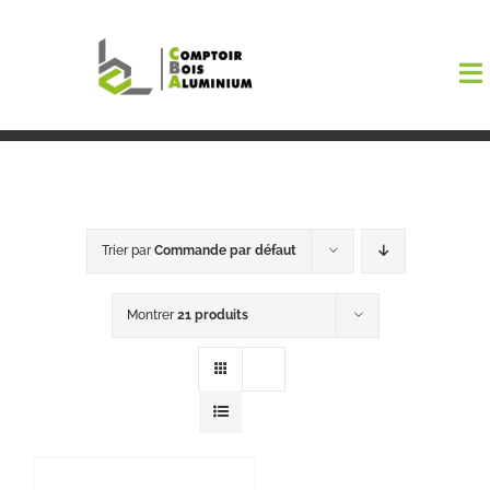
Passer
au
To
contenu
Na
Boutiqu
EL AMA
Trier par
Commande par défaut
Menuisi
Montrer
21 produits
Events
Blog
Contact