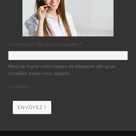
Un conseiller CBA va vous rappeler!
*
Merci de fournir votre numéro de téléphone afin qu'un
conseiller puisse vous rappeler ...
reCaptcha
ENVOYEZ !