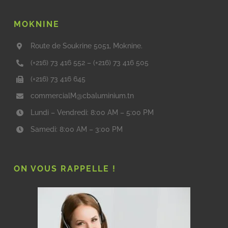
MOKNINE
Route de Soukrine 5051, Moknine.
(+216) 73 416 552
–
(+216) 73 416 505
(+216) 73 416 645
commercialM@cbaluminium.tn
Lundi – Vendredi: 8:00 AM – 5:00 PM
Samedi: 8:00 AM – 3:00 PM
ON VOUS RAPPELLE !