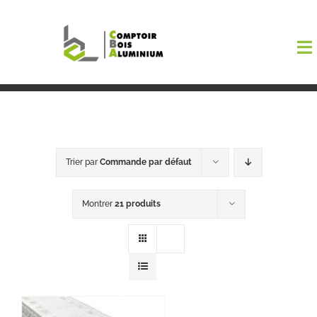
Passer
au
To
contenu
Na
Boutiqu
EL AMA
Trier par
Commande par défaut
Menuisi
Montrer
21 produits
Events
Blog
Contact