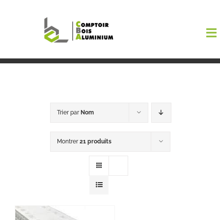
Passer
au
To
contenu
Na
Boutiqu
EL AMA
Trier par
Nom
Menuisi
Montrer
21 produits
Events
Blog
Contact