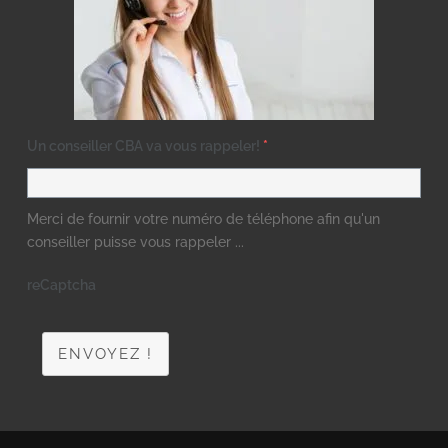
Un conseiller CBA va vous rappeler!
*
Merci de fournir votre numéro de téléphone afin qu'un
conseiller puisse vous rappeler ...
reCaptcha
ENVOYEZ !