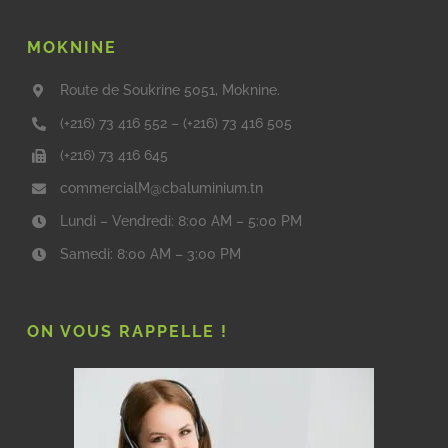
MOKNINE
Route de Soukrine 5051, Moknine.
(+216) 73 416 552
–
(+216) 73 416 505
(+216) 73 416 645
commercialM@cbaluminium.tn
Lundi – Vendredi: 8:00 AM – 5:00 PM
Samedi: 8:00 AM – 3:00 PM
ON VOUS RAPPELLE !