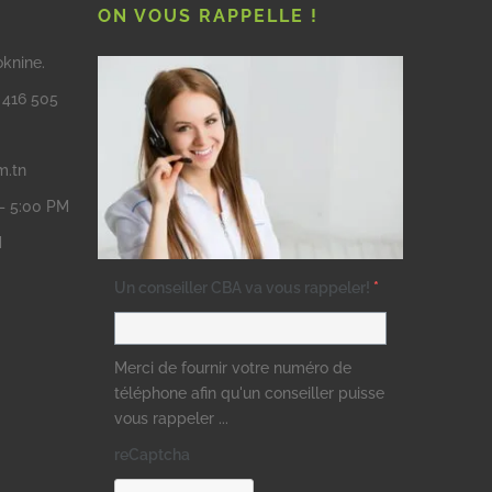
ON VOUS RAPPELLE !
oknine.
3 416 505
m.tn
 – 5:00 PM
M
Un conseiller CBA va vous rappeler!
*
Merci de fournir votre numéro de
téléphone afin qu'un conseiller puisse
vous rappeler ...
reCaptcha