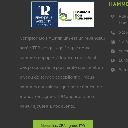
HAMME
Rue 
Ham
(+216
Comptoir Bois Aluminium est un revendeur
(+21
agréé TPR, ce qui signifie que nous
comm
sommes engagés à fournir à nos clients
Lund
des produits de la plus haute qualité et un
Same
niveau de service exceptionnel. Nous
sommes convaincus que notre équipe de
menuisiers agréés TPR apportera une
valeur ajoutée à nos clients.
Menuisiers CBA agréés TPR