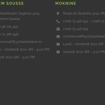
M SOUSSE
MOKNINE
Abdelkader Daghrira 4011,
Route de Soukrine 5051, M
mem Sousse.
(+216) 73 416 552
–
(+216) 7
) 98 775 455
(+216) 73 416 645
6) 73 366 998
commercialM@cbaluminiu
ercialHS@cbaluminium.tn
Lundi – Vendredi: 8:00 AM
i – Vendredi: 8:00 AM – 5:00 PM
Samedi: 8:00 AM – 3:00 P
di: 8:00 AM – 3:00 PM