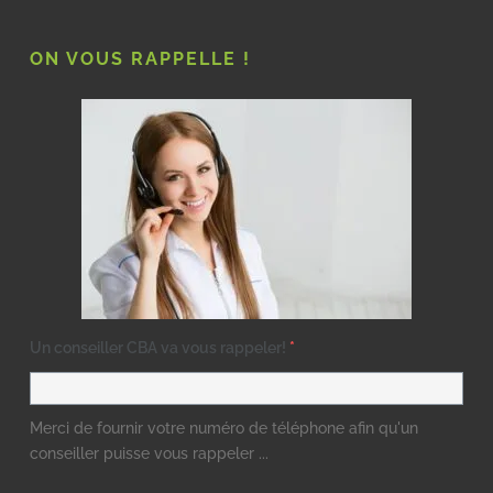
ON VOUS RAPPELLE !
Un conseiller CBA va vous rappeler!
*
Merci de fournir votre numéro de téléphone afin qu'un
conseiller puisse vous rappeler ...