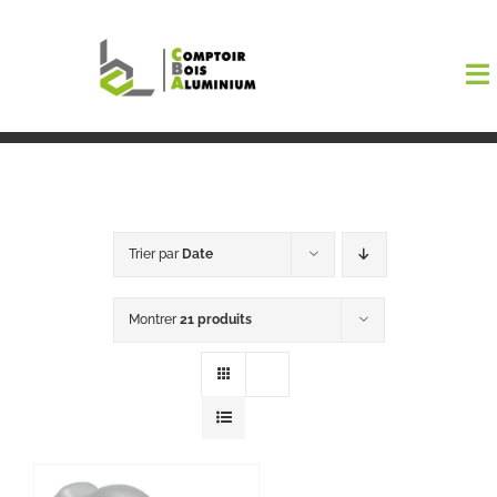
Passer
au
To
contenu
Na
Boutiqu
EL AMA
Trier par
Date
Menuisi
Montrer
21 produits
Events
Blog
Contact