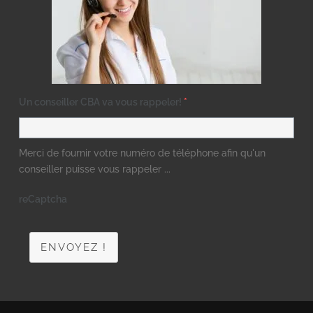
Un conseiller CBA va vous rappeler!
*
Merci de fournir votre numéro de téléphone afin qu'un
conseiller puisse vous rappeler ...
reCaptcha
ENVOYEZ !