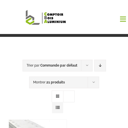
Passer
au
To
contenu
Na
Boutiqu
EL AMA
Trier par
Commande par défaut
Menuisi
Montrer
21 produits
Events
Blog
Contact