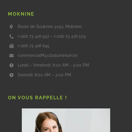
MOKNINE
Route de Soukrine 5051, Moknine.
(+216) 73 416 552
–
(+216) 73 416 505
(+216) 73 416 645
commercialM@cbaluminium.tn
Lundi – Vendredi: 8:00 AM – 5:00 PM
Samedi: 8:00 AM – 3:00 PM
ON VOUS RAPPELLE !