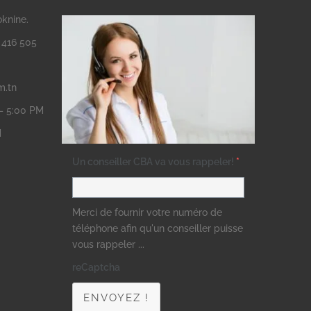
oknine.
3 416 505
m.tn
 – 5:00 PM
M
Un conseiller CBA va vous rappeler!
*
Merci de fournir votre numéro de
téléphone afin qu'un conseiller puisse
vous rappeler ...
reCaptcha
ENVOYEZ !