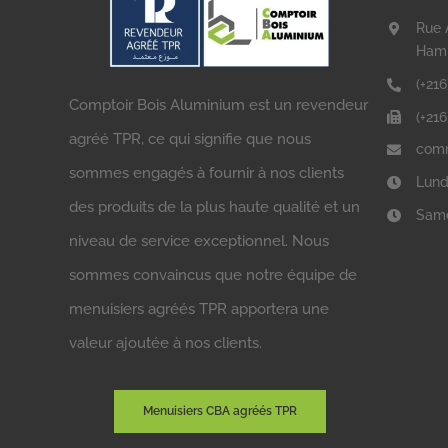
Rue 
Ham
(+216
Comptoir Bois Aluminium est un revendeur
(+21
agréé TPR, ce qui signifie que nous
comm
sommes engagés à fournir à nos clients
Lund
des produits de la plus haute qualité et un
Same
niveau de service exceptionnel. Nous
sommes convaincus que notre équipe de
menuisiers agréés TPR apportera une
valeur ajoutée à nos clients.
Menuisiers CBA agréés TPR