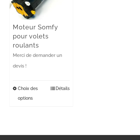
Moteur Somfy
pour volets
roulants
Merci de demander un
devis !
Choix des
Ce
Détails
options
produit
a
plusieurs
variations.