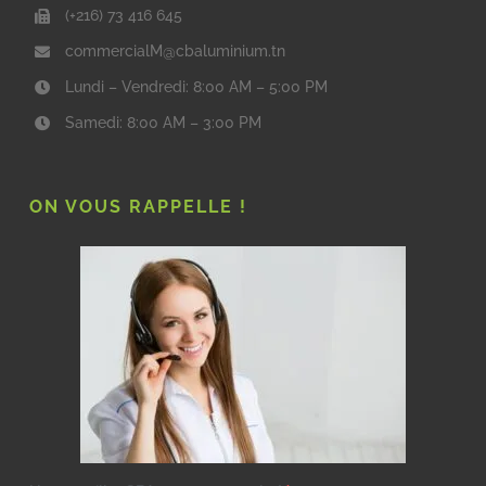
(+216) 73 416 645
commercialM@cbaluminium.tn
Lundi – Vendredi: 8:00 AM – 5:00 PM
Samedi: 8:00 AM – 3:00 PM
ON VOUS RAPPELLE !