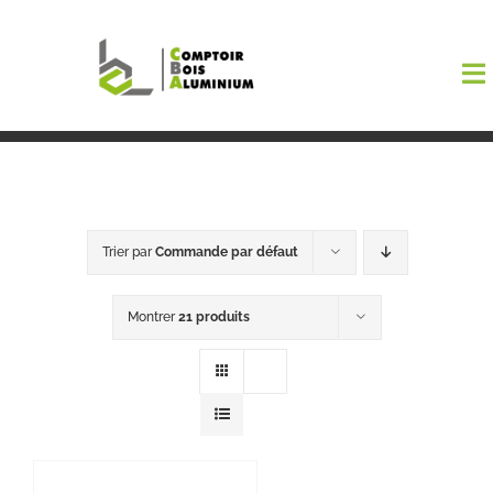
Passer
au
To
contenu
Na
Boutiqu
EL AMA
Trier par
Commande par défaut
Menuisi
Montrer
21 produits
Events
Blog
Contact