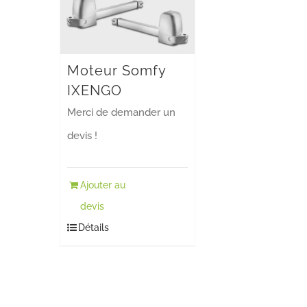
options
peuvent
être
Moteur Somfy
choisies
IXENGO
sur
Merci de demander un
la
devis !
page
du
Ajouter au
produit
devis
Détails