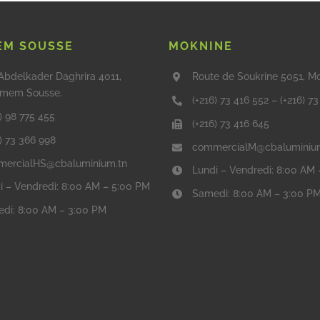
M SOUSSE
MOKNINE
Abdelkader Daghrira 4011,
Route de Soukrine 5051, M
mem Sousse.
(+216) 73 416 552
–
(+216) 7
) 98 775 455
(+216) 73 416 645
6) 73 366 998
commercialM@cbaluminiu
ercialHS@cbaluminium.tn
Lundi – Vendredi: 8:00 AM
i – Vendredi: 8:00 AM – 5:00 PM
Samedi: 8:00 AM – 3:00 P
di: 8:00 AM – 3:00 PM