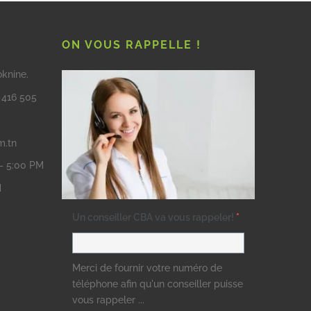
ON VOUS RAPPELLE !
oknine.
3 416 505
m.tn
 – 5:00 PM
M
Un conseiller CBA va vous rappeler!
*
Merci de fournir votre numéro de
téléphone afin qu'un conseiller puisse
vous rappeler ...