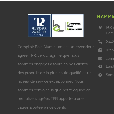
HAMME
Rue 
Ham
(+216
Comptoir Bois Aluminium est un revendeur
(+21
agréé TPR, ce qui signifie que nous
comm
sommes engagés à fournir à nos clients
Lund
des produits de la plus haute qualité et un
Same
niveau de service exceptionnel. Nous
sommes convaincus que notre équipe de
menuisiers agréés TPR apportera une
valeur ajoutée à nos clients.