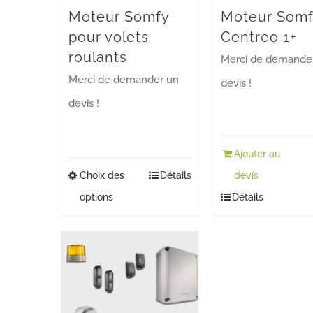
Moteur Somfy
Moteur Som
pour volets
Centreo 1+
roulants
Merci de demande
Merci de demander un
devis !
devis !
Ajouter au
Choix des
Ce
Détails
devis
options
Détails
produit
a
plusieurs
variations.
Les