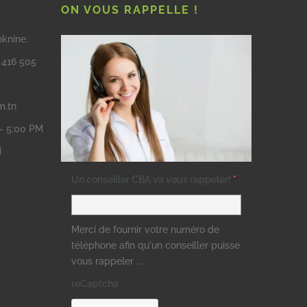
ON VOUS RAPPELLE !
oknine.
3 416 505
m.tn
 – 5:00 PM
M
Un conseiller CBA va vous rappeler!
*
Merci de fournir votre numéro de
téléphone afin qu'un conseiller puisse
vous rappeler ...
reCaptcha