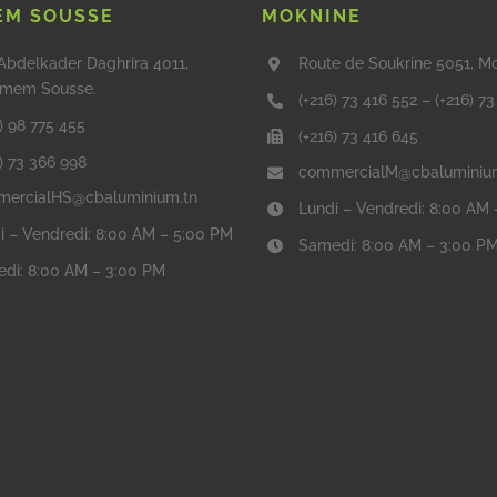
M SOUSSE
MOKNINE
Abdelkader Daghrira 4011,
Route de Soukrine 5051, M
mem Sousse.
(+216) 73 416 552
–
(+216) 7
) 98 775 455
(+216) 73 416 645
6) 73 366 998
commercialM@cbaluminiu
ercialHS@cbaluminium.tn
Lundi – Vendredi: 8:00 AM
i – Vendredi: 8:00 AM – 5:00 PM
Samedi: 8:00 AM – 3:00 P
di: 8:00 AM – 3:00 PM