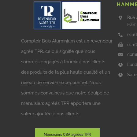
HAMME
Rue 
Ham
(+216
Comptoir Bois Aluminium est un revendeur
(+21
agréé TPR, ce qui signifie que nous
comm
sommes engagés à fournir à nos clients
Lund
des produits de la plus haute qualité et un
Same
niveau de service exceptionnel. Nous
sommes convaincus que notre équipe de
menuisiers agréés TPR apportera une
valeur ajoutée à nos clients.
Menuisiers CBA agréés TPR