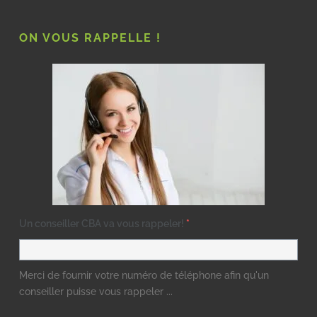
ON VOUS RAPPELLE !
Un conseiller CBA va vous rappeler!
*
Merci de fournir votre numéro de téléphone afin qu'un
conseiller puisse vous rappeler ...