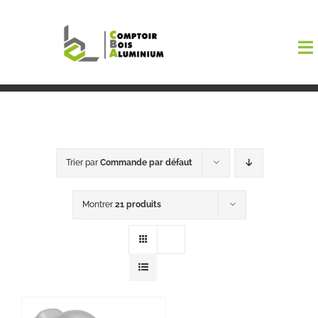
Passer
au
To
contenu
Na
Boutiqu
EL AMA
Trier par
Commande par défaut
Menuisi
Montrer
21 produits
Events
Blog
Contact