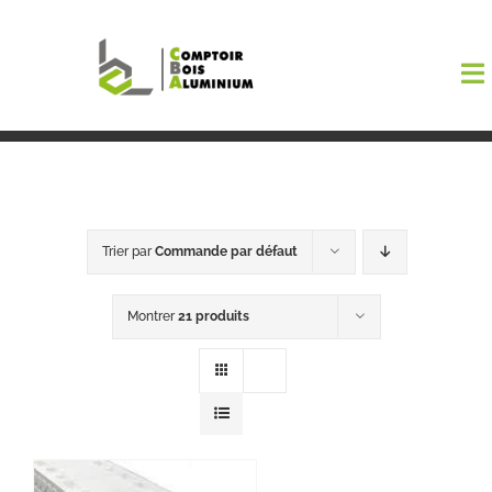
Passer
au
To
contenu
Na
Boutiqu
EL AMA
Trier par
Commande par défaut
Menuisi
Montrer
21 produits
Events
Blog
Contact