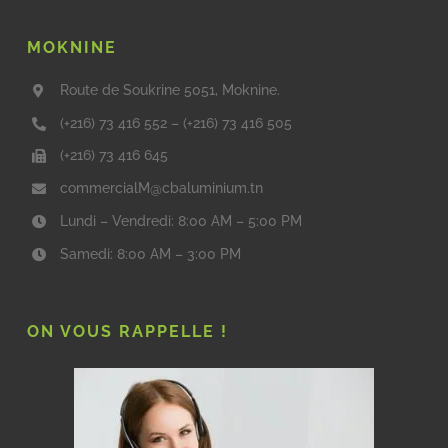
MOKNINE
Route de Soukrine 5051, Moknine.
(+216) 73 416 552
–
(+216) 73 416 505
(+216) 73 416 645
commercialM@cbaluminium.tn
Lundi – Vendredi: 8:00 AM – 5:00 PM
Samedi: 8:00 AM – 3:00 PM
ON VOUS RAPPELLE !