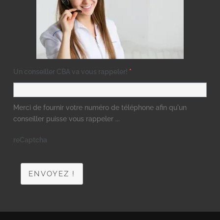
Un conseiller CBA va vous rappeler!
*
Merci de fournir votre numéro de téléphone afin qu'un
conseiller puisse vous rappeler ...
reCaptcha
ENVOYEZ !