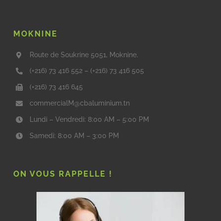
MOKNINE
Route de Soukrine 5051, Moknine.
(+216) 73 416 552
–
(+216) 73 416 505
(+216) 73 416 645
commercialM@cbaluminium.tn
Lundi – Vendredi: 8:00 AM – 5:00 PM
Samedi: 8:00 AM – 3:00 PM
ON VOUS RAPPELLE !