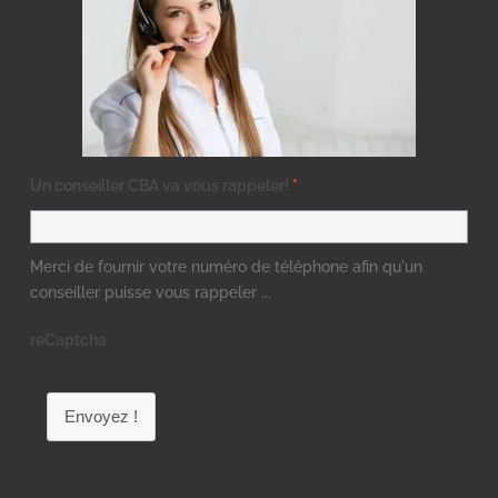
Un conseiller CBA va vous rappeler!
*
Merci de fournir votre numéro de téléphone afin qu'un
conseiller puisse vous rappeler ...
reCaptcha
Envoyez !