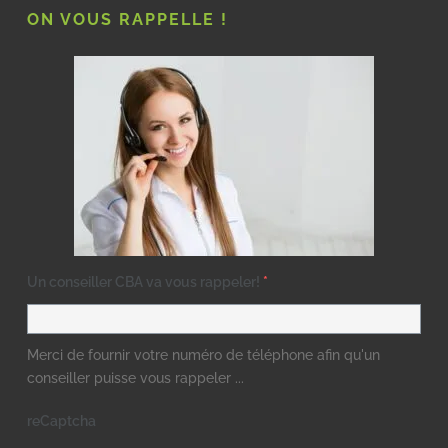
ON VOUS RAPPELLE !
Un conseiller CBA va vous rappeler!
*
Merci de fournir votre numéro de téléphone afin qu'un
conseiller puisse vous rappeler ...
reCaptcha