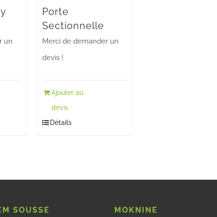
fy
Porte
Sectionnelle
r un
Merci de demander un
devis !
Ajouter au
devis
Détails
M SOUSSE
MOKNINE