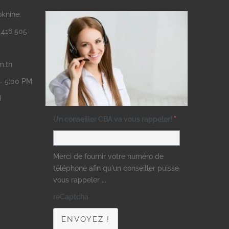
oknine.
3 416 505
m.tn
 – 5:00 PM
M
Un conseiller CBA va vous rappeler!
*
Merci de fournir votre numéro de
téléphone afin qu'un conseiller puisse
vous rappeler ...
reCaptcha
ENVOYEZ !