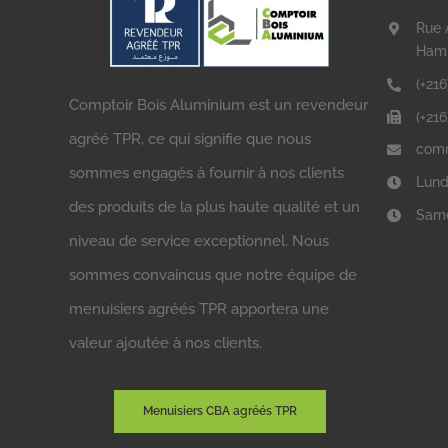
Rue 
Ham
(+216
Comptoir Bois Aluminium est un revendeur
(+21
agréé TPR, ce qui signifie que nous
comm
sommes engagés à fournir à nos clients
Lund
des produits de la plus haute qualité et un
Same
niveau de service exceptionnel. Nous
sommes convaincus que notre équipe de
menuisiers agréés TPR apportera une
valeur ajoutée à nos clients.
Menuisiers CBA agréés TPR