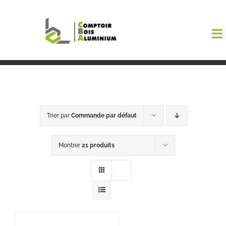
Passer
au
To
contenu
Na
Boutiqu
EL AMA
Trier par
Commande par défaut
Menuisi
Montrer
21 produits
Events
Blog
Contact