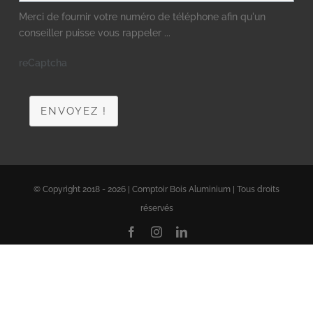
Merci de fournir votre numéro de téléphone afin qu'un
conseiller puisse vous rappeler ...
reCaptcha
ENVOYEZ !
© Copyright 2018 - 2026 | Comptoir Bois Aluminium | Tous droits
réservés