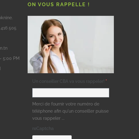
ON VOUS RAPPELLE !
oknine.
3 416 505
m.tn
 – 5:00 PM
M
Un conseiller CBA va vous rappeler!
*
Merci de fournir votre numéro de
téléphone afin qu'un conseiller puisse
vous rappeler ...
reCaptcha