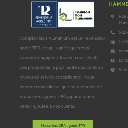
HAMME
Rue 
Ham
(+216
Comptoir Bois Aluminium est un revendeur
(+21
agréé TPR, ce qui signifie que nous
comm
sommes engagés à fournir à nos clients
Lund
des produits de la plus haute qualité et un
Same
niveau de service exceptionnel. Nous
sommes convaincus que notre équipe de
menuisiers agréés TPR apportera une
valeur ajoutée à nos clients.
Menuisiers CBA agréés TPR