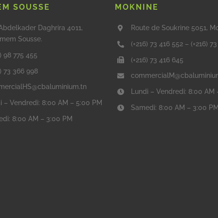
M SOUSSE
MOKNINE
Abdelkader Daghrira 4011,
Route de Soukrine 5051, M
mem Sousse.
(+216) 73 416 552
–
(+216) 7
) 98 775 455
(+216) 73 416 645
6) 73 366 998
commercialM@cbaluminiu
ercialHS@cbaluminium.tn
Lundi – Vendredi: 8:00 AM
i – Vendredi: 8:00 AM – 5:00 PM
Samedi: 8:00 AM – 3:00 P
di: 8:00 AM – 3:00 PM