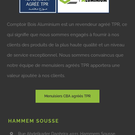
Comptoir Bois Aluminium est un revendeur agréé TPR, ce
qui signifie que nous sommes engagés à fournir à nos
clients des produits de la plus haute qualité et un niveau
de service exceptionnel. Nous sommes convaincus que
notre équipe de menuisiers agréés TPR apportera une
valeur ajoutée à nos clients.
Menuisiers CBA agréés TPR
HAMMEM SOUSSE
Rue Abdelkader Daghrira 4011, Hammem Sousse.