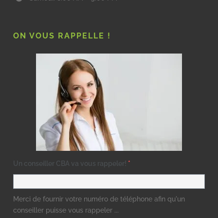
ON VOUS RAPPELLE !
Un conseiller CBA va vous rappeler!
*
Merci de fournir votre numéro de téléphone afin qu'un
conseiller puisse vous rappeler ...